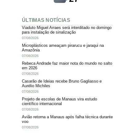
ÚLTIMAS NOTÍCIAS
Viaduto Miguel Arraes será interditado no domingo
para instalação de sinalização
07/08/2026
Microplásticos ameaçam pirarucu e jaraqui na
Amazônia
07/08/2026
Rebeca Andrade faz maior nota do mundo no salto
em 2026
07/08/2026
Casarão de Ideias recebe Bruno Gagliasso e
Aurélio Michiles
07/08/2026
Projeto de escolas de Manaus vira estudo
científico internacional
07/08/2026
Avião retorna a Manaus após falha técnica durante
voo
07/08/2026