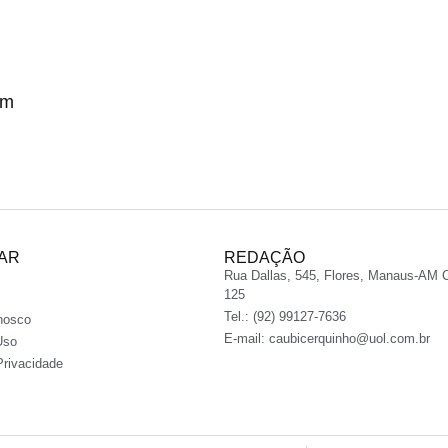
om
AR
REDAÇÃO
Rua Dallas, 545, Flores, Manaus-AM 
125
Tel.: (92) 99127-7636
nosco
E-mail:
caubicerquinho@uol.com.br
Uso
Privacidade