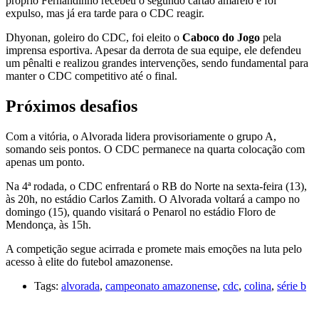
próprio Fernandinho recebeu o segundo cartão amarelo e foi
expulso, mas já era tarde para o CDC reagir.
Dhyonan, goleiro do CDC, foi eleito o
Caboco do Jogo
pela
imprensa esportiva. Apesar da derrota de sua equipe, ele defendeu
um pênalti e realizou grandes intervenções, sendo fundamental para
manter o CDC competitivo até o final.
Próximos desafios
Com a vitória, o Alvorada lidera provisoriamente o grupo A,
somando seis pontos. O CDC permanece na quarta colocação com
apenas um ponto.
Na 4ª rodada, o CDC enfrentará o RB do Norte na sexta-feira (13),
às 20h, no estádio Carlos Zamith. O Alvorada voltará a campo no
domingo (15), quando visitará o Penarol no estádio Floro de
Mendonça, às 15h.
A competição segue acirrada e promete mais emoções na luta pelo
acesso à elite do futebol amazonense.
Tags:
alvorada
,
campeonato amazonense
,
cdc
,
colina
,
série b