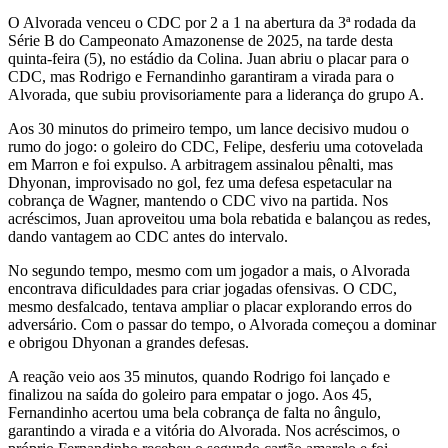
O Alvorada venceu o CDC por 2 a 1 na abertura da 3ª rodada da
Série B do Campeonato Amazonense de 2025, na tarde desta
quinta-feira (5), no estádio da Colina. Juan abriu o placar para o
CDC, mas Rodrigo e Fernandinho garantiram a virada para o
Alvorada, que subiu provisoriamente para a liderança do grupo A.
Aos 30 minutos do primeiro tempo, um lance decisivo mudou o
rumo do jogo: o goleiro do CDC, Felipe, desferiu uma cotovelada
em Marron e foi expulso. A arbitragem assinalou pênalti, mas
Dhyonan, improvisado no gol, fez uma defesa espetacular na
cobrança de Wagner, mantendo o CDC vivo na partida. Nos
acréscimos, Juan aproveitou uma bola rebatida e balançou as redes,
dando vantagem ao CDC antes do intervalo.
No segundo tempo, mesmo com um jogador a mais, o Alvorada
encontrava dificuldades para criar jogadas ofensivas. O CDC,
mesmo desfalcado, tentava ampliar o placar explorando erros do
adversário. Com o passar do tempo, o Alvorada começou a dominar
e obrigou Dhyonan a grandes defesas.
A reação veio aos 35 minutos, quando Rodrigo foi lançado e
finalizou na saída do goleiro para empatar o jogo. Aos 45,
Fernandinho acertou uma bela cobrança de falta no ângulo,
garantindo a virada e a vitória do Alvorada. Nos acréscimos, o