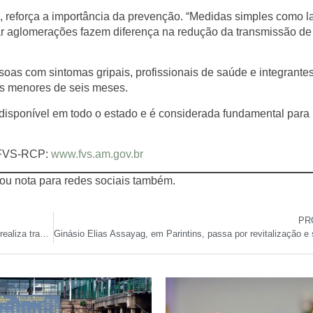
 reforça a importância da prevenção. “Medidas simples como l
tar aglomerações fazem diferença na redução da transmissão de 
as com sintomas gripais, profissionais de saúde e integrante
as menores de seis meses.
disponível em todo o estado e é considerada fundamental para 
a FVS-RCP:
www.fvs.am.gov.br
 ou nota para redes sociais também.
PR
Com mais de 3 mil pessoas, Polícia Militar do Amazonas realiza tradicional Corrida Tiradentes