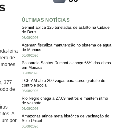
s
ÚLTIMAS NOTÍCIAS
Seminf aplica 125 toneladas de asfalto na Cidade
de Deus
05/08/2026
o
Ageman fiscaliza manutenção no sistema de água
de Manaus
da-feira
05/08/2026
mero de
Passarela Santos Dumont alcança 65% das obras
 mortes
em Manaus
05/08/2026
TCE-AM abre 200 vagas para curso gratuito de
s, 377
controle social
íodo de
05/08/2026
Rio Negro chega a 27,09 metros e mantém ritmo
de vazante
írus
05/08/2026
itos. A
Amazonas atinge meta histórica de vacinação do
e um por
Selo Unicef
05/08/2026