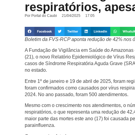
respiratórios, ape
Por
Portal do Caubi
21/04/2025
17:05
Facebook
Twitter
LinkedIn
Whats
Boletim da FVS-RCP aponta redução de 42% nos ó
A Fundação de Vigilância em Saúde do Amazonas –
(21), o novo Relatório Epidemiológico de Vírus Re
casos de Síndrome Respiratória Aguda Grave (SRAG
no estado.
Entre 1º de janeiro e 19 de abril de 2025, foram r
foram confirmados como causados por vírus respi
2024. No ano passado, foram 500 atendimentos.
Mesmo com o crescimento nos atendimentos, o númer
respiratórios, o que representa uma redução de 4
maior parte das mortes este ano (17) foi causada p
parainfluenza.