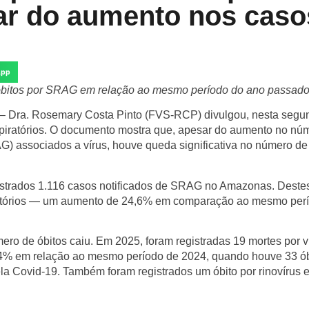
sar do aumento nos caso
App
bitos por SRAG em relação ao mesmo período do ano passad
 Dra. Rosemary Costa Pinto (FVS-RCP) divulgou, nesta segun
spiratórios. O documento mostra que, apesar do aumento no nú
) associados a vírus, houve queda significativa no número de
egistrados 1.116 casos notificados de SRAG no Amazonas. Deste
ratórios — um aumento de 24,6% em comparação ao mesmo per
o de óbitos caiu. Em 2025, foram registradas 19 mortes por v
2,4% em relação ao mesmo período de 2024, quando houve 33 ób
ela Covid-19. Também foram registrados um óbito por rinovírus 