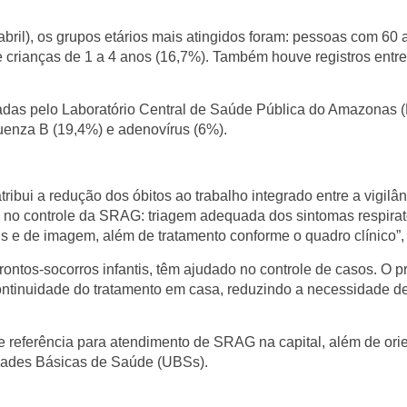
bril), os grupos etários mais atingidos foram: pessoas com 60
crianças de 1 a 4 anos (16,7%). Também houve registros entre
sadas pelo Laboratório Central de Saúde Pública do Amazonas 
fluenza B (19,4%) e adenovírus (6%).
ibui a redução dos óbitos ao trabalho integrado entre a vigilân
s no controle da SRAG: triagem adequada dos sintomas respirat
s e de imagem, além de tratamento conforme o quadro clínico”, 
ntos-socorros infantis, têm ajudado no controle de casos. O pr
ontinuidade do tratamento em casa, reduzindo a necessidade de
 referência para atendimento de SRAG na capital, além de ori
dades Básicas de Saúde (UBSs).