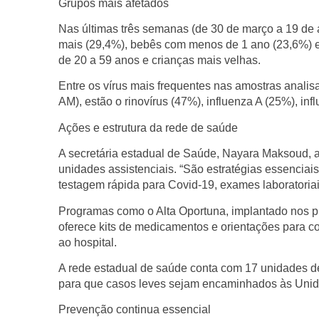
Grupos mais afetados
Nas últimas três semanas (de 30 de março a 19 de a
mais (29,4%), bebês com menos de 1 ano (23,6%) e 
de 20 a 59 anos e crianças mais velhas.
Entre os vírus mais frequentes nas amostras anali
AM), estão o rinovírus (47%), influenza A (25%), in
Ações e estrutura da rede de saúde
A secretária estadual de Saúde, Nayara Maksoud, atr
unidades assistenciais. “São estratégias essenciai
testagem rápida para Covid-19, exames laboratoriai
Programas como o Alta Oportuna, implantado nos pro
oferece kits de medicamentos e orientações para c
ao hospital.
A rede estadual de saúde conta com 17 unidades de
para que casos leves sejam encaminhados às Uni
Prevenção continua essencial