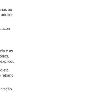
 anos ou
 adultos
(Lacen-
cia e as
órios,
explicou.
ojeto
 retorno
entação