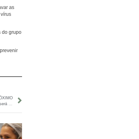
avar as
vírus
s do grupo
prevenir
ÓXIMO
Ginásio Elias Assayag, em Parintins, passa por revitalização e será entregue em junho