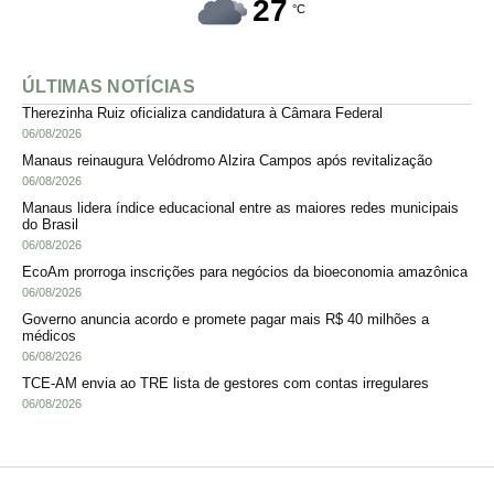
27
°C
ÚLTIMAS NOTÍCIAS
Therezinha Ruiz oficializa candidatura à Câmara Federal
06/08/2026
Manaus reinaugura Velódromo Alzira Campos após revitalização
06/08/2026
Manaus lidera índice educacional entre as maiores redes municipais
do Brasil
06/08/2026
EcoAm prorroga inscrições para negócios da bioeconomia amazônica
06/08/2026
Governo anuncia acordo e promete pagar mais R$ 40 milhões a
médicos
06/08/2026
TCE-AM envia ao TRE lista de gestores com contas irregulares
06/08/2026