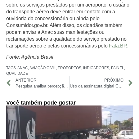
sobre os serviços prestados por um aeroporto, o usuário
do transporte aéreo deve entrar em contato com a
ouvidoria da concessionária ou ainda pelo
Consumidor.gov.br. Além disso, os cidadãos também
podem enviar à Anac suas manifestações ou
reclamações sobre a qualidade do serviço prestado no
transporte aéreo e pelas concessionárias pelo
Fala.BR
.
Fonte: Agência Brasil
TAGS:
ANAC
,
AVIAÇÃO CIVIL
,
EROPORTOS
,
INDICADORES
,
PAINEL
,
QUALIDADE
ANTERIOR
PRÓXIMO
Pesquisa analisa percepção de professores e estudantes sobre violência sexual
Uso da assinatura digital Gov.br cresce 130% em um ano
Você também pode gostar