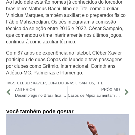
Ao lado dele estarão nomes já conhecidos do torcedor
brasileiro:
Matheus Bachi
, filho de Tite, como auxiliar;
Vinicius Marques
, também auxiliar; e o preparador físico
Fábio Mahseredjian
. Os três integraram a comissão
técnica da seleção entre
2016 e 2022
.
César Sampaio
,
que comandou o time interinamente nos últimos jogos,
continuará como auxiliar técnico.
Com 37 anos de experiência no futebol, Cléber Xavier
participou de
duas Copas do Mundo
e teve passagens
por clubes como
Grêmio, Internacional, Corinthians,
Atlético-MG, Palmeiras e Flamengo
.
TAGS:
CLÉBER XAVIER
,
COPA DO BRASIL
,
SANTOS
,
TITE
ANTERIOR
PRÓXIMO
Desemprego no Brasil fica em 7% no primeiro trimestre de 2025
Casos de Mpox aumentam em Manaus nos primeiros meses de 2025
Você também pode gostar