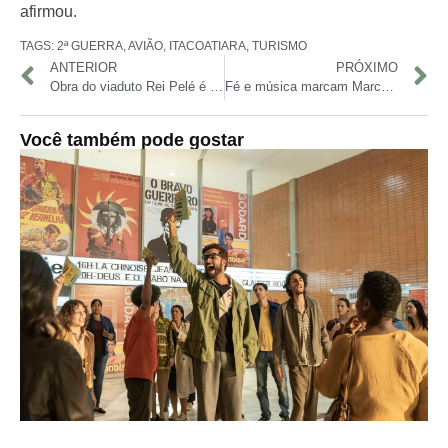
afirmou.
TAGS:
2ª GUERRA
,
AVIÃO
,
ITACOATIARA
,
TURISMO
ANTERIOR
PRÓXIMO
Obra do viaduto Rei Pelé é adiada pela quarta vez, mas duas pistas são liberadas
Fé e música marcam Marcha para Jesus 2025 em Manaus
Você também pode gostar