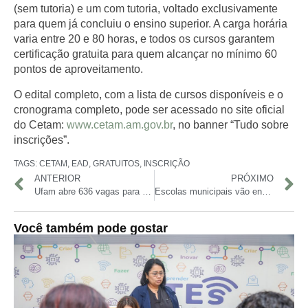
(sem tutoria) e um com tutoria, voltado exclusivamente
para quem já concluiu o ensino superior. A carga horária
varia entre 20 e 80 horas, e todos os cursos garantem
certificação gratuita para quem alcançar no mínimo 60
pontos de aproveitamento.
O edital completo, com a lista de cursos disponíveis e o
cronograma completo, pode ser acessado no site oficial
do Cetam:
www.cetam.am.gov.br
, no banner “Tudo sobre
inscrições”.
TAGS:
CETAM
,
EAD
,
GRATUITOS
,
INSCRIÇÃO
ANTERIOR
PRÓXIMO
Ufam abre 636 vagas para cursos de graduação no interior do Amazonas
Escolas municipais vão ensinar prevenção ao câncer de pele
Você também pode gostar