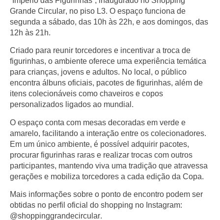
“Império das Figurinhas”
, inaugurado no
Shopping
Grande Circular
, no piso L3. O espaço funciona de
segunda a sábado, das
10h às 22h
, e aos domingos, das
12h às 21h
.
Criado para reunir torcedores e incentivar a troca de
figurinhas, o ambiente oferece uma experiência temática
para crianças, jovens e adultos. No local, o público
encontra
álbuns oficiais
, pacotes de figurinhas, além de
itens colecionáveis como chaveiros e copos
personalizados ligados ao mundial.
O espaço conta com mesas decoradas em verde e
amarelo, facilitando a interação entre os colecionadores.
Em um único ambiente, é possível adquirir pacotes,
procurar figurinhas raras e realizar trocas com outros
participantes, mantendo viva uma tradição que atravessa
gerações e mobiliza torcedores a cada edição da Copa.
Mais informações sobre o ponto de encontro podem ser
obtidas no perfil oficial do shopping no Instagram:
@shoppinggrandecircular
.