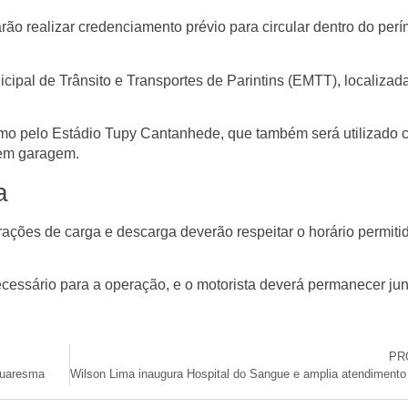
rão realizar
credenciamento prévio
para circular dentro do perí
ipal de Trânsito e Transportes de Parintins (EMTT)
, localizad
omo
pelo Estádio Tupy Cantanhede
, que também será utilizado
em garagem.
a
rações de carga e descarga
deverão respeitar o horário permiti
ecessário para a operação, e
o motorista deverá permanecer jun
PR
Quaresma