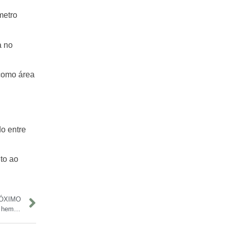
metro
a no
 como área
do entre
to ao
ÓXIMO
Wilson Lima inaugura Hospital do Sangue e amplia atendimento hematológico no Amazonas