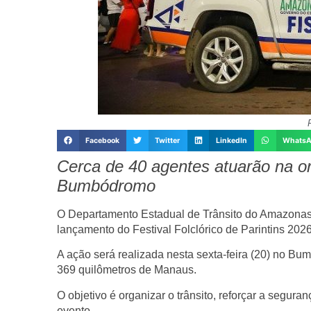
Facebook
Twitter
LinkedIn
Whats
Cerca de 40 agentes atuarão na or
Bumbódromo
O
Departamento Estadual de Trânsito do Amazonas
lançamento do
Festival Folclórico de Parintins 202
A ação será realizada nesta sexta-feira (20) no
Bumb
369 quilômetros de Manaus
.
O objetivo é
organizar o trânsito, reforçar a seguran
evento.