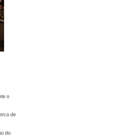
te o
cerca de
ão do