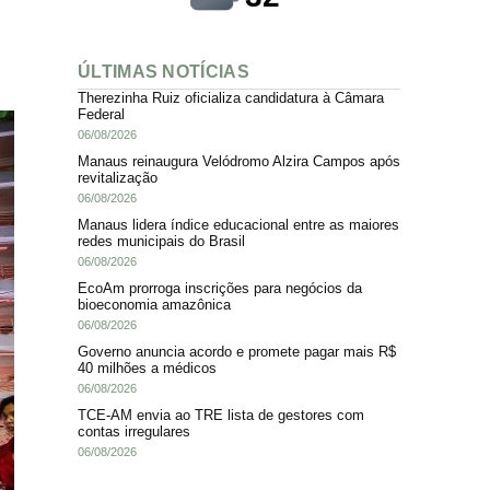
ÚLTIMAS NOTÍCIAS
Therezinha Ruiz oficializa candidatura à Câmara
Federal
06/08/2026
Manaus reinaugura Velódromo Alzira Campos após
revitalização
06/08/2026
Manaus lidera índice educacional entre as maiores
redes municipais do Brasil
06/08/2026
EcoAm prorroga inscrições para negócios da
bioeconomia amazônica
06/08/2026
Governo anuncia acordo e promete pagar mais R$
40 milhões a médicos
06/08/2026
TCE-AM envia ao TRE lista de gestores com
contas irregulares
06/08/2026