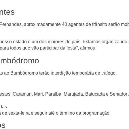
ntes
 Fernandes
, aproximadamente
40 agentes de trânsito
serão mob
do nosso estado e um dos maiores do país. Estamos organizando 
para todos que vão participar da festa”, afirmou.
Bumbódromo
imas ao Bumbódromo terão
interdição temporária de tráfego
.
estes
,
Caramuri
,
Mari
,
Paraíba
,
Marujada
,
Batucada
e
Senador 
das
.
de sexta-feira
e seguir até o término da programação.
os