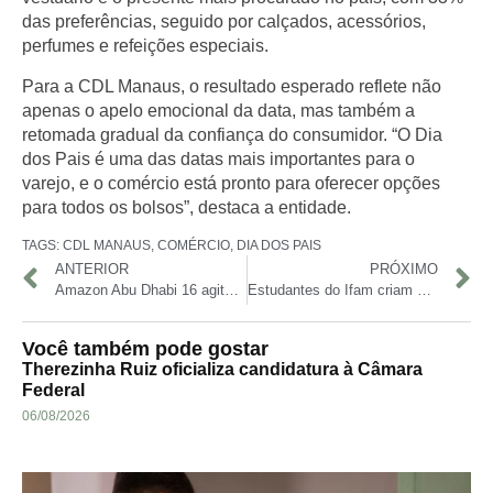
das preferências, seguido por calçados, acessórios,
perfumes e refeições especiais.
Para a CDL Manaus, o resultado esperado reflete não
apenas o apelo emocional da data, mas também a
retomada gradual da confiança do consumidor. “O Dia
dos Pais é uma das datas mais importantes para o
varejo, e o comércio está pronto para oferecer opções
para todos os bolsos”, destaca a entidade.
TAGS:
CDL MANAUS
,
COMÉRCIO
,
DIA DOS PAIS
ANTERIOR
PRÓXIMO
Amazon Abu Dhabi 16 agita Manaus com grandes nomes do jiu-jítsu neste sábado
Estudantes do Ifam criam alimentos inovadores à base de tambaqui
Você também pode gostar
Therezinha Ruiz oficializa candidatura à Câmara
Federal
06/08/2026