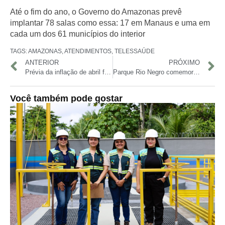
Até o fim do ano, o Governo do Amazonas prevê
implantar 78 salas como essa: 17 em Manaus e uma em
cada um dos 61 municípios do interior
TAGS:
AMAZONAS
,
ATENDIMENTOS
,
TELESSAÚDE
ANTERIOR
PRÓXIMO
Prévia da inflação de abril fica em 0,43%, puxada pelos alimentos
Parque Rio Negro comemora 10 anos com programação cultural e incentivo ao empreendedorismo feminino
Você também pode gostar