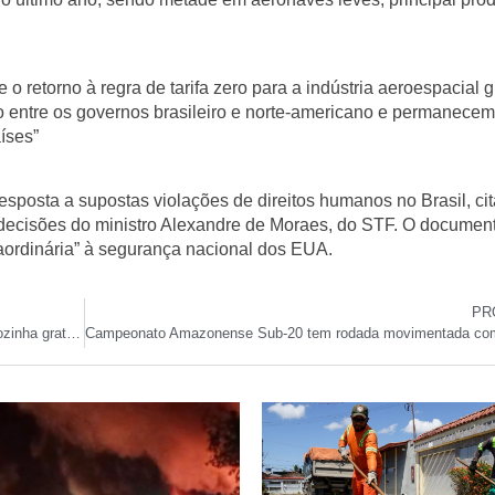
retorno à regra de tarifa zero para a indústria aeroespacial g
o entre os governos brasileiro e norte-americano e permanece
íses”
resposta a supostas violações de direitos humanos no Brasil, ci
 decisões do ministro Alexandre de Moraes, do STF. O documen
aordinária” à segurança nacional dos EUA.
PR
Governo prepara medida provisória para garantir gás de cozinha gratuito a 17 milhões de famílias