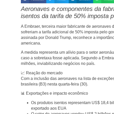
Aeronaves e componentes da fabric
isentos da tarifa de 50% imposta 
A Embraer, terceira maior fabricante de aeronaves d
sofreriam a tarifa adicional de 50% imposta pelo g
assinada por Donald Trump, reconhece a importânci
americana.
A medida representa um alívio para o setor aeronáu
caso a sobretaxa fosse aplicada. Segundo a Embra
milhões
, inviabilizando negócios no país.
📈
Reação do mercado
Com a inclusão das aeronaves na lista de exceçõe
brasileira (B3) nesta quarta-feira (30).
📊
Exportações e impacto econômico
Os produtos isentos representam
US$ 18,4 bi
exportado aos EUA
O setor de aeronaves vendeu
US$ 2 bilhões
n