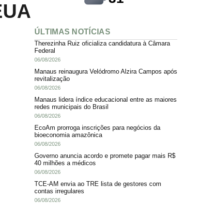
EUA
ÚLTIMAS NOTÍCIAS
Therezinha Ruiz oficializa candidatura à Câmara
Federal
06/08/2026
Manaus reinaugura Velódromo Alzira Campos após
revitalização
06/08/2026
Manaus lidera índice educacional entre as maiores
redes municipais do Brasil
06/08/2026
EcoAm prorroga inscrições para negócios da
bioeconomia amazônica
06/08/2026
Governo anuncia acordo e promete pagar mais R$
40 milhões a médicos
06/08/2026
TCE-AM envia ao TRE lista de gestores com
contas irregulares
06/08/2026