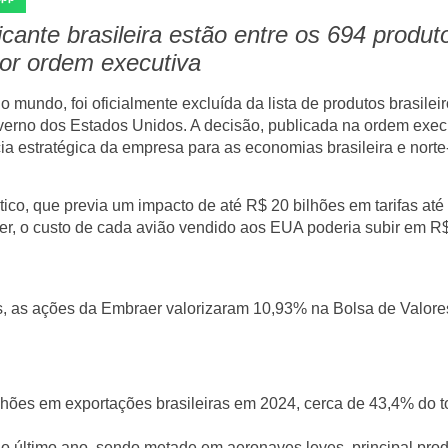
ante brasileira estão entre os 694 produt
por ordem executiva
o mundo, foi oficialmente excluída da lista de produtos brasilei
overno dos Estados Unidos. A decisão, publicada na ordem exec
a estratégica da empresa para as economias brasileira e norte
tico, que previa um impacto de até
R$ 20 bilhões em tarifas até
er, o custo de cada avião vendido aos EUA poderia subir em
R$
s, as ações da Embraer valorizaram
10,93%
na Bolsa de Valore
lhões
em exportações brasileiras em 2024, cerca de
43,4%
do t
o último ano, sendo metade em aeronaves leves, principal pro