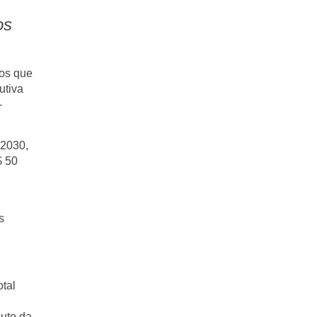
os
ros que
utiva
-
 2030
,
 50
s
otal
duto da