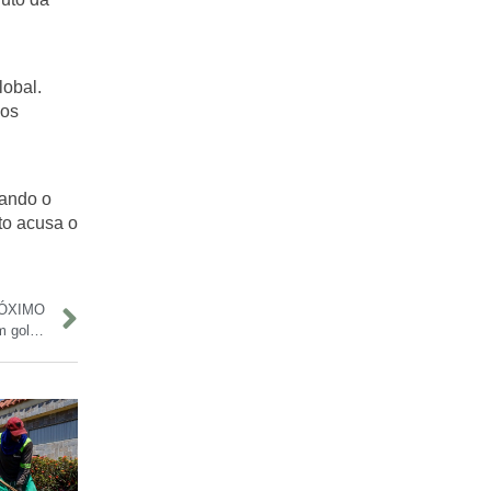
lobal.
mos
tando o
to acusa o
ÓXIMO
Campeonato Amazonense Sub-20 tem rodada movimentada com goleadas e estreias de vitória