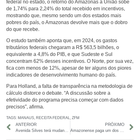
federal no estado, o retorno do Amazonas à União sobe
de 1,74% para 2,24% do total recebido em incentivos,
mostrando que, mesmo sendo um dos estados mais
pobres do país, o Amazonas devolve mais que o dobro
do que recebe.
O estudo também aponta que, em 2024, os gastos
tributários federais chegaram a R$ 563,5 bilhões, o
equivalente a 4,8% do PIB, e que Sudeste e Sul
concentram 62% desses incentivos. O Norte, por sua vez,
fica com menos de 12%, apesar de ter alguns dos piores
indicadores de desenvolvimento humano do país.
Para Holland, a falta de transparência na metodologia de
cálculo distorce o debate. “A discussão sobre a
efetividade do programa precisa começar com dados
precisos”, afirma.
TAGS:
MANAUS
,
RECEITA FEDERAL
,
ZFM
ANTERIOR
PRÓXIMO
Avenida Silves terá mudança no itinerário a partir deste sábado, anuncia Prefeitura de Manaus
Amazonense paga um dos menores preços do país para instalar energia solar em casa