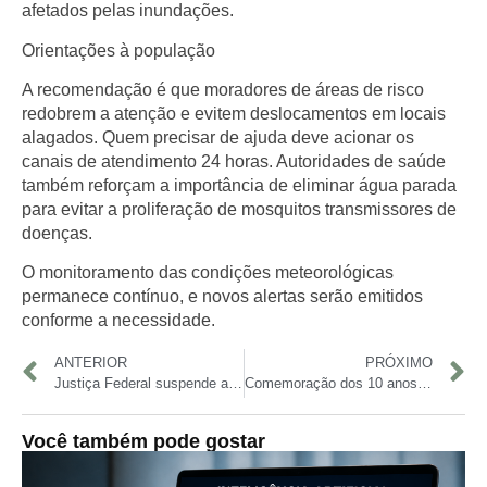
afetados pelas inundações.
Orientações à população
A recomendação é que moradores de áreas de risco
redobrem a atenção e evitem deslocamentos em locais
alagados. Quem precisar de ajuda deve acionar os
canais de atendimento 24 horas. Autoridades de saúde
também reforçam a importância de eliminar água parada
para evitar a proliferação de mosquitos transmissores de
doenças.
O monitoramento das condições meteorológicas
permanece contínuo, e novos alertas serão emitidos
conforme a necessidade.
ANTERIOR
PRÓXIMO
Justiça Federal suspende atividades de garimpo ilegal no Rio Japurá e determina investigação da Marinha
Comemoração dos 10 anos do Parque Rio Negro reúne shows gratuitos e ações socioculturais para a população
Você também pode gostar