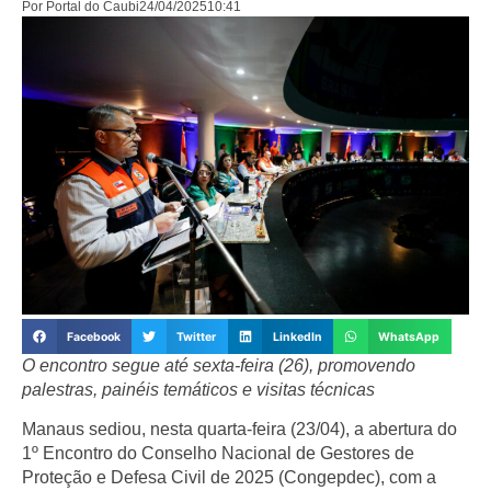
Por
Portal do Caubi
24/04/2025
10:41
Facebook
Twitter
LinkedIn
WhatsApp
O encontro segue até sexta-feira (26), promovendo
palestras, painéis temáticos e visitas técnicas
Manaus sediou, nesta quarta-feira (23/04), a abertura do
1º Encontro do Conselho Nacional de Gestores de
Proteção e Defesa Civil de 2025 (Congepdec), com a