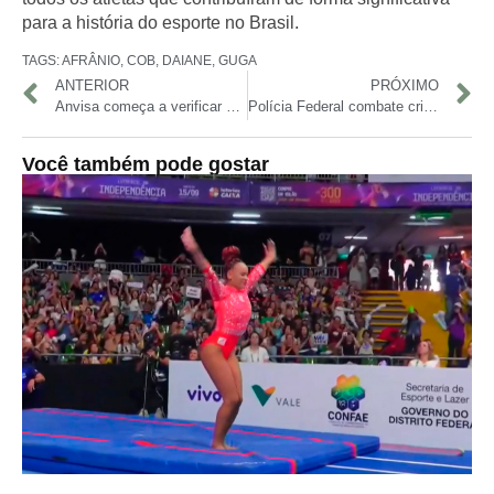
para a história do esporte no Brasil.
TAGS:
AFRÂNIO
,
COB
,
DAIANE
,
GUGA
ANTERIOR
PRÓXIMO
Anvisa começa a verificar presença de agrotóxicos em alimentos consumidos no Brasil
Polícia Federal combate crimes de abuso sexual infantil na internet em Manaus
Você também pode gostar