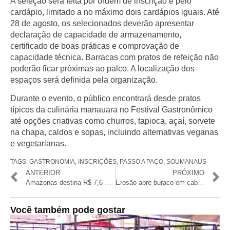
A seleção será feita por ordem de inscrição e pelo
cardápio, limitado a no máximo dois cardápios iguais. Até
28 de agosto, os selecionados deverão apresentar
declaração de capacidade de armazenamento,
certificado de boas práticas e comprovação de
capacidade técnica. Barracas com pratos de refeição não
poderão ficar próximas ao palco. A localização dos
espaços será definida pela organização.
Durante o evento, o público encontrará desde pratos
típicos da culinária manauara no Festival Gastronômico
até opções criativas como churros, tapioca, açaí, sorvete
na chapa, caldos e sopas, incluindo alternativas veganas
e vegetarianas.
TAGS:
GASTRONOMIA
,
INSCRIÇÕES
,
PASSO A PAÇO
,
SOUMANAUS
ANTERIOR
PRÓXIMO
Amazonas destina R$ 7,6 milhões para fortalecer projetos sociais
Erosão abre buraco em cabeceira de ponte no Parque dos Bilhares
Você também pode gostar