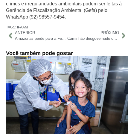
crimes e irregularidades ambientais podem ser feitas à
Gerência de Fiscalização Ambiental (Gefa) pelo
WhatsApp (92) 98557-9454.
TAGS:
IPAAM
ANTERIOR
PRÓXIMO
Amazonas perde para a Ferroviária e segue na lanterna da Série B
Caminhão desgovernado colide com casa na Cidade Nova
Você também pode gostar