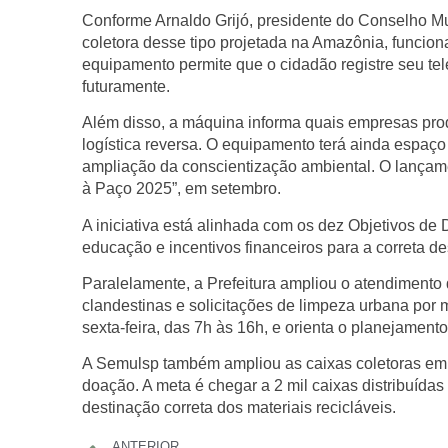
Conforme Arnaldo Grijó, presidente do Conselho Mu
coletora desse tipo projetada na Amazônia, funcion
equipamento permite que o cidadão registre seu tel
futuramente.
Além disso, a máquina informa quais empresas prod
logística reversa. O equipamento terá ainda espaç
ampliação da conscientização ambiental. O lançamen
à Paço 2025”, em setembro.
A iniciativa está alinhada com os dez Objetivos d
educação e incentivos financeiros para a correta d
Paralelamente, a Prefeitura ampliou o atendimento 
clandestinas e solicitações de limpeza urbana por
sexta-feira, das 7h às 16h, e orienta o planejamen
A Semulsp também ampliou as caixas coletoras em
doação. A meta é chegar a 2 mil caixas distribuída
destinação correta dos materiais recicláveis.
ANTERIOR