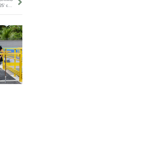
Primeira etapa de inscrições para pulseiras do ‘#SouManaus 2025’ começa nesta quarta-feira