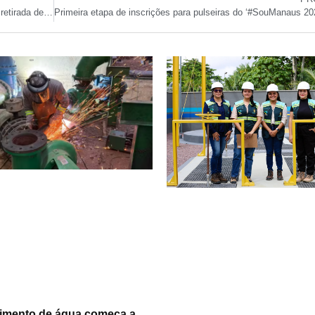
Festival #SouManaus Passo à Paço abre inscrições para retirada de pulseiras nesta quarta-feira
imento de água começa a