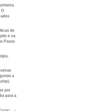
primeira
. O
ocados
ticas de
jeto e na
aus Passo
ogia,
ixeiras
egunda a
ulsp).
as por
dia para a
ÓXIMO