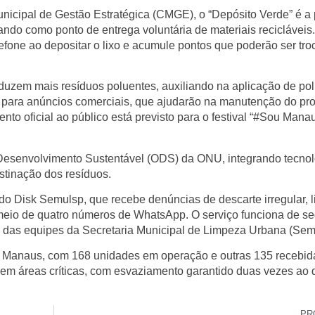
nicipal de Gestão Estratégica (CMGE), o “Depósito Verde” é a 
ando como ponto de entrega voluntária de materiais recicláveis
efone ao depositar o lixo e acumule pontos que poderão ser tr
uzem mais resíduos poluentes, auxiliando na aplicação de polí
o para anúncios comerciais, que ajudarão na manutenção do pro
to oficial ao público está previsto para o festival “#Sou Man
e Desenvolvimento Sustentável (ODS) da ONU, integrando tecnol
estinação dos resíduos.
do Disk Semulsp, que recebe denúncias de descarte irregular, l
 meio de quatro números de WhatsApp. O serviço funciona de s
to das equipes da Secretaria Municipal de Limpeza Urbana (Sem
 Manaus, com 168 unidades em operação e outras 135 recebid
s em áreas críticas, com esvaziamento garantido duas vezes ao 
PR