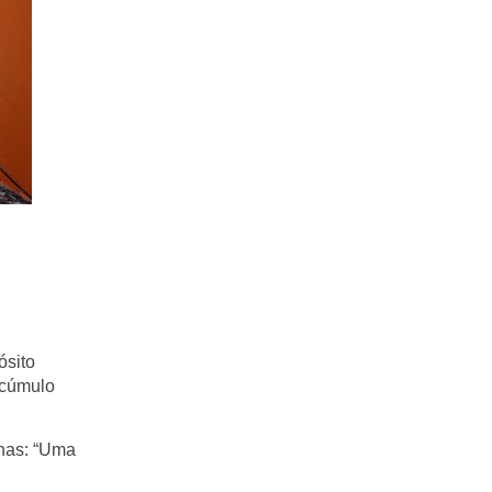
ósito
acúmulo
inas: “Uma