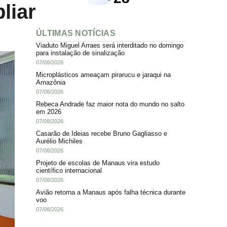
liar
ÚLTIMAS NOTÍCIAS
Viaduto Miguel Arraes será interditado no domingo
para instalação de sinalização
07/08/2026
Microplásticos ameaçam pirarucu e jaraqui na
Amazônia
07/08/2026
Rebeca Andrade faz maior nota do mundo no salto
em 2026
07/08/2026
Casarão de Ideias recebe Bruno Gagliasso e
Aurélio Michiles
07/08/2026
Projeto de escolas de Manaus vira estudo
científico internacional
07/08/2026
Avião retorna a Manaus após falha técnica durante
voo
07/08/2026