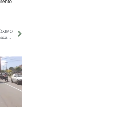
mento
ÓXIMO
Apuração do Festival de Cirandas termina em confusão em Manacapuru