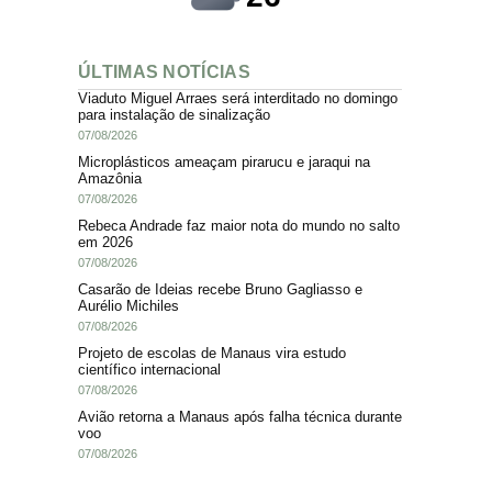
ÚLTIMAS NOTÍCIAS
Viaduto Miguel Arraes será interditado no domingo
para instalação de sinalização
07/08/2026
Microplásticos ameaçam pirarucu e jaraqui na
Amazônia
07/08/2026
Rebeca Andrade faz maior nota do mundo no salto
em 2026
07/08/2026
Casarão de Ideias recebe Bruno Gagliasso e
Aurélio Michiles
07/08/2026
Projeto de escolas de Manaus vira estudo
científico internacional
07/08/2026
Avião retorna a Manaus após falha técnica durante
voo
07/08/2026