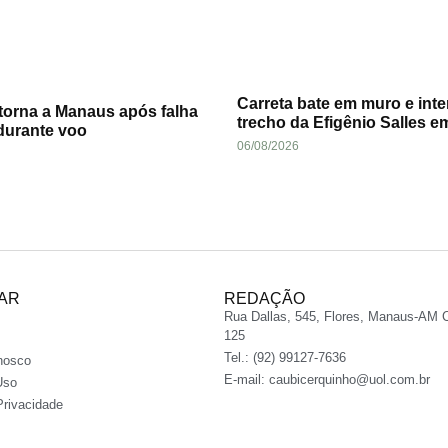
Carreta bate em muro e inte
torna a Manaus após falha
trecho da Efigênio Salles 
durante voo
06/08/2026
AR
REDAÇÃO
Rua Dallas, 545, Flores, Manaus-AM 
125
Tel.: (92) 99127-7636
nosco
E-mail:
caubicerquinho@uol.com.br
Uso
Privacidade