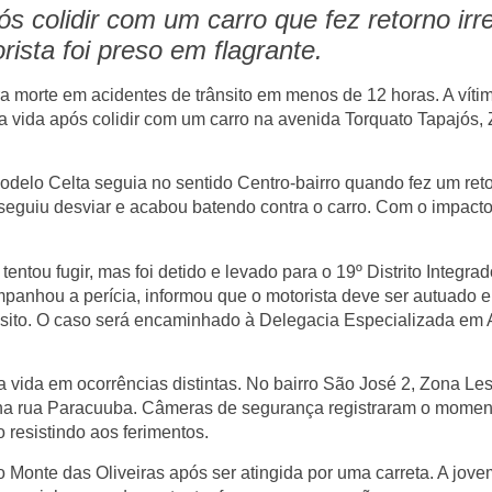
s colidir com um carro que fez retorno irr
ista foi preso em flagrante.
ira morte em acidentes de trânsito em menos de 12 horas. A víti
 a vida após colidir com um carro na avenida Torquato Tapajós,
delo Celta seguia no sentido Centro-bairro quando fez um ret
onseguiu desviar e acabou batendo contra o carro. Com o impacto,
tentou fugir, mas foi detido e levado para o 19º Distrito Integra
panhou a perícia, informou que o motorista deve ser autuado 
ânsito. O caso será encaminhado à Delegacia Especializada em 
 vida em ocorrências distintas. No bairro São José 2, Zona Le
to na rua Paracuuba. Câmeras de segurança registraram o mome
ão resistindo aos ferimentos.
 Monte das Oliveiras após ser atingida por uma carreta. A jove