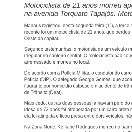
Motociclista de 21 anos morreu apó
na avenida Torquato Tapajós. Motor
Manaus registrou, nesta segunda-feira (1º), a terce
recente foi um motociclista de 21 anos, que perdeu
Oeste da capital.
Segundo testemunhas, o motorista de um veículo mo
irregular no canteiro central. O motociclista não c
arremessado e morreu no local.
De acordo com a Polícia Militar, o condutor do carro 
Polícia (DIP). O delegado George Gomes, que acom
flagrante por homicídio culposo em acidente de tr
de Trânsito (Deat).
Mais cedo, outras duas pessoas já haviam perdido a
idosa de 72 anos foi atropelada por um carro pre
ela foi atingida e ficou presa entre dois veículos, n
Na Zona Norte, Keiliane Rodrigues morreu no bairro