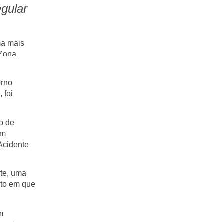
egular
ma mais
 Zona
orno
 foi
do de
em
Acidente
ste, uma
nto em que
m