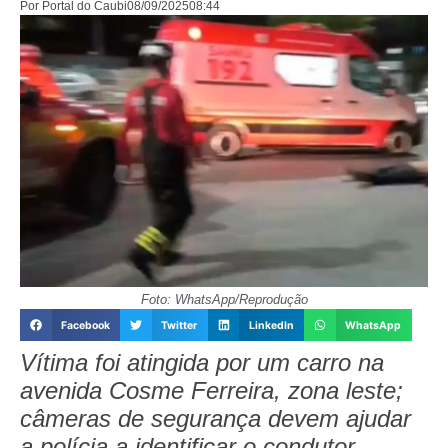
Por
Portal do Caubi
08/09/2025
08:44
Foto: WhatsApp/Reprodução
Facebook
Twitter
LinkedIn
WhatsApp
Vítima foi atingida por um carro na
avenida Cosme Ferreira, zona leste;
câmeras de segurança devem ajudar
a polícia a identificar o condutor