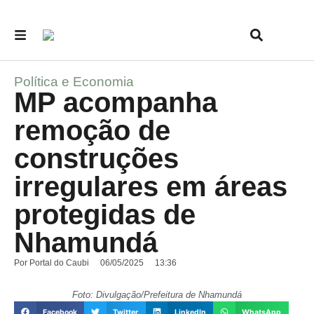
Política e Economia
MP acompanha
remoção de
construções
irregulares em áreas
protegidas de
Nhamundá
Por
Portal do Caubi
06/05/2025
13:36
Foto: Divulgação/Prefeitura de Nhamundá
Facebook
Twitter
LinkedIn
WhatsApp