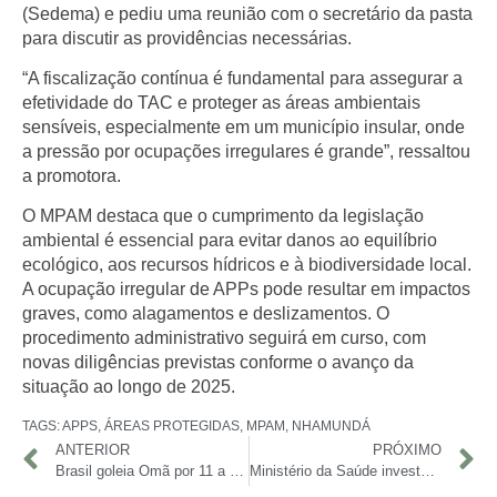
(Sedema) e pediu uma reunião com o secretário da pasta
para discutir as providências necessárias.
“A fiscalização contínua é fundamental para assegurar a
efetividade do TAC e proteger as áreas ambientais
sensíveis, especialmente em um município insular, onde
a pressão por ocupações irregulares é grande”, ressaltou
a promotora.
O MPAM destaca que o cumprimento da legislação
ambiental é essencial para evitar danos ao equilíbrio
ecológico, aos recursos hídricos e à biodiversidade local.
A ocupação irregular de APPs pode resultar em impactos
graves, como alagamentos e deslizamentos. O
procedimento administrativo seguirá em curso, com
novas diligências previstas conforme o avanço da
situação ao longo de 2025.
TAGS:
APPS
,
ÁREAS PROTEGIDAS
,
MPAM
,
NHAMUNDÁ
ANTERIOR
PRÓXIMO
Brasil goleia Omã por 11 a 1 e avança com 100% na Copa do Mundo de Futebol de Areia
Ministério da Saúde investe R$ 20 milhões na Operação Gota para vacinar comunidades isoladas