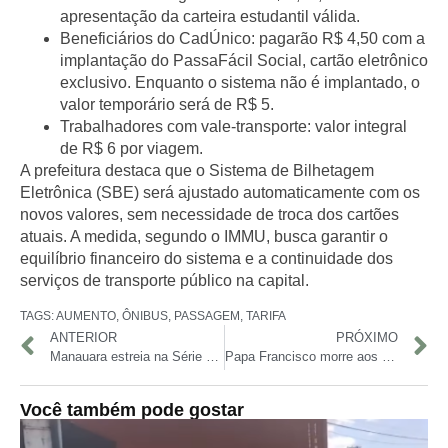
apresentação da carteira estudantil válida.
Beneficiários do CadÚnico
: pagarão R$ 4,50 com a
implantação do
PassaFácil Social
, cartão eletrônico
exclusivo. Enquanto o sistema não é implantado, o
valor temporário será de R$ 5.
Trabalhadores com vale-transporte
: valor integral
de R$ 6 por viagem.
A prefeitura destaca que o
Sistema de Bilhetagem
Eletrônica (SBE)
será ajustado automaticamente com os
novos valores, sem necessidade de troca dos cartões
atuais. A medida, segundo o IMMU, busca garantir o
equilíbrio financeiro do sistema e a continuidade dos
serviços de transporte público na capital.
TAGS:
AUMENTO
,
ÔNIBUS
,
PASSAGEM
,
TARIFA
ANTERIOR
PRÓXIMO
Manauara estreia na Série D com empate em casa diante do Independência-AC
Papa Francisco morre aos 88 anos no Vaticano
Você também pode gostar