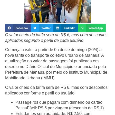
Facebook
Twitter
LinkedIn
WhatsApp
O valor cheio da tarifa será de R$ 6, mas com descontos
aplicados segundo o perfil de cada usuário
Começa a valer a partir de
0h deste domingo (20/4)
a
nova tarifa do transporte coletivo urbano de Manaus
. A
atualização no valor da passagem foi publicada em
decreto no
Diário Oficial do Município
e anunciada pela
Prefeitura de Manaus
, por meio do Instituto Municipal de
Mobilidade Urbana (IMMU).
O
valor cheio da tarifa será de R$ 6
, mas com
descontos
aplicados conforme o perfil do usuário
:
Passageiros que pagam com dinheiro ou cartão
PassaFácil
: R$ 5 por viagem (desconto de R$ 1).
Estudantes sem gratuidade
: R$ 2,50, com