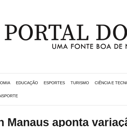
NOMIA
EDUCAÇÃO
ESPORTES
TURISMO
CIÊNCIA E TEC
ANSPORTE
n Manaus aponta variaç