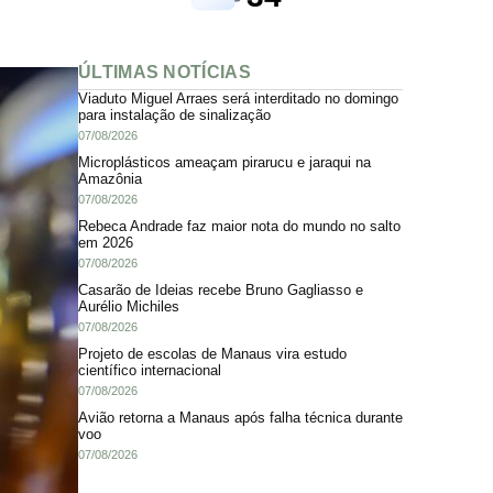
ÚLTIMAS NOTÍCIAS
Viaduto Miguel Arraes será interditado no domingo
para instalação de sinalização
07/08/2026
Microplásticos ameaçam pirarucu e jaraqui na
Amazônia
07/08/2026
Rebeca Andrade faz maior nota do mundo no salto
em 2026
07/08/2026
Casarão de Ideias recebe Bruno Gagliasso e
Aurélio Michiles
07/08/2026
Projeto de escolas de Manaus vira estudo
científico internacional
07/08/2026
Avião retorna a Manaus após falha técnica durante
voo
07/08/2026