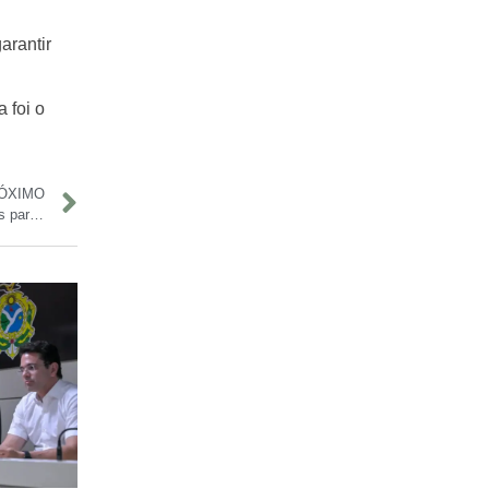
arantir
 foi o
ÓXIMO
Concurso Público Nacional Unificado: aprovados têm até 30 dias para tomar posse