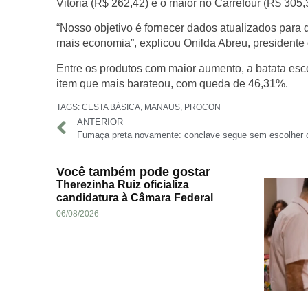
Vitória (R$ 262,42) e o maior no Carrefour (R$ 305,
“Nosso objetivo é fornecer dados atualizados para
mais economia”, explicou Onilda Abreu, president
Entre os produtos com maior aumento, a batata esco
item que mais barateou, com queda de 46,31%.
TAGS:
CESTA BÁSICA
,
MANAUS
,
PROCON
ANTERIOR
Fumaça preta novamente: conclave segue sem escolher 
Você também pode gostar
Therezinha Ruiz oficializa
candidatura à Câmara Federal
06/08/2026