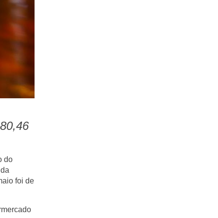
280,46
o do
 da
aio foi de
ermercado