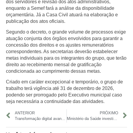
dos servidores e revisão dos atos administrativos,
enquanto a Semef fará a análise da disponibilidade
orçamentária. Já a Casa Civil atuará na elaboração e
publicação dos atos oficiais.
Segundo o decreto, o grande volume de processos exige
atuação conjunta dos órgãos envolvidos para garantir a
concessão dos direitos e os ajustes remuneratórios
correspondentes. As secretarias deverão estabelecer
metas individuais para os integrantes do grupo, que terão
direito ao recebimento mensal de gratificação
condicionada ao cumprimento dessas metas.
Criado em caráter excepcional e temporário, o grupo de
trabalho terá vigência até 31 de dezembro de 2026,
podendo ser prorrogado pelo Executivo municipal caso
seja necessária a continuidade das atividades.
ANTERIOR
PRÓXIMO
Transformação digital avança no Polo Industrial de Manaus e acelera adoção da Indústria 4.0
Ministério da Saúde investiga reações à vacina da dengue e mantém suspensão preventiva do imunizante