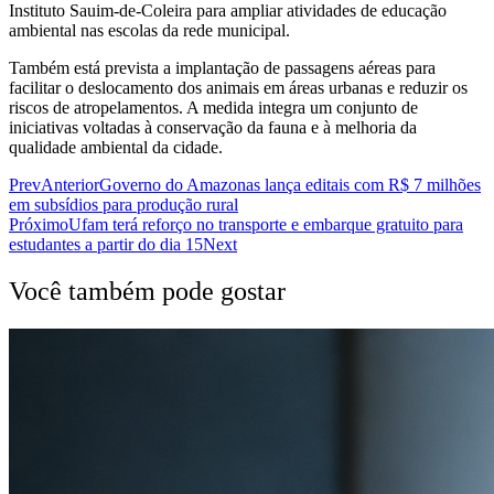
Instituto Sauim-de-Coleira para ampliar atividades de educação
ambiental nas escolas da rede municipal.
Também está prevista a implantação de passagens aéreas para
facilitar o deslocamento dos animais em áreas urbanas e reduzir os
riscos de atropelamentos. A medida integra um conjunto de
iniciativas voltadas à conservação da fauna e à melhoria da
qualidade ambiental da cidade.
Prev
Anterior
Governo do Amazonas lança editais com R$ 7 milhões
em subsídios para produção rural
Próximo
Ufam terá reforço no transporte e embarque gratuito para
estudantes a partir do dia 15
Next
Você também pode gostar