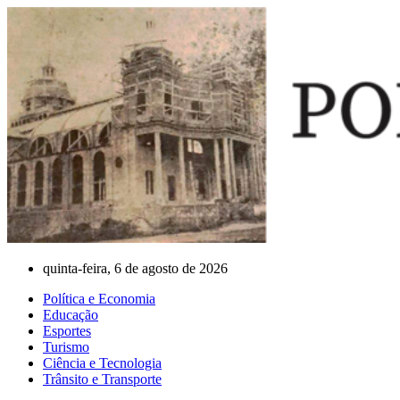
Ir
para
o
conteúdo
quinta-feira, 6 de agosto de 2026
Política e Economia
Educação
Esportes
Turismo
Ciência e Tecnologia
Trânsito e Transporte