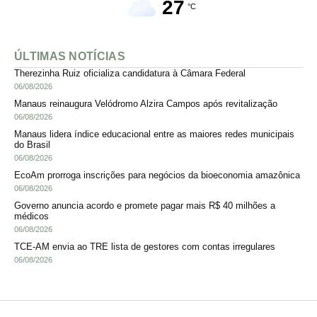
27
°C
ÚLTIMAS NOTÍCIAS
Therezinha Ruiz oficializa candidatura à Câmara Federal
06/08/2026
Manaus reinaugura Velódromo Alzira Campos após revitalização
06/08/2026
Manaus lidera índice educacional entre as maiores redes municipais
do Brasil
06/08/2026
EcoAm prorroga inscrições para negócios da bioeconomia amazônica
06/08/2026
Governo anuncia acordo e promete pagar mais R$ 40 milhões a
médicos
06/08/2026
TCE-AM envia ao TRE lista de gestores com contas irregulares
06/08/2026