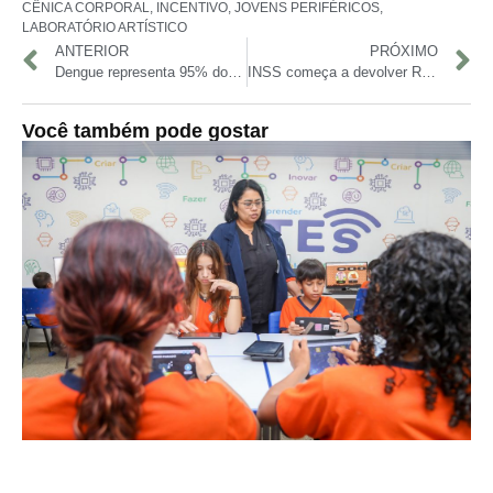
CÊNICA CORPORAL
,
INCENTIVO
,
JOVENS PERIFÉRICOS
,
LABORATÓRIO ARTÍSTICO
ANTERIOR
PRÓXIMO
Dengue representa 95% dos casos de arboviroses no Amazonas em 2025; uma morte foi confirmada
INSS começa a devolver R$ 292 milhões de descontos indevidos a aposentados e pensionistas
Você também pode gostar