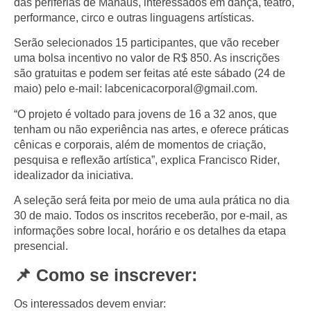
das
periferias de Manaus
, interessados em dança, teatro,
performance, circo e outras linguagens artísticas.
Serão selecionados
15 participantes
, que vão receber
uma
bolsa incentivo no valor de R$ 850
. As inscrições
são
gratuitas
e podem ser feitas até este sábado (
24 de
maio
) pelo e-mail:
labcenicacorporal@gmail.com
.
“O projeto é voltado para jovens de
16 a 32 anos
, que
tenham ou não experiência nas artes, e oferece práticas
cênicas e corporais, além de momentos de criação,
pesquisa e reflexão artística”, explica
Francisco Rider
,
idealizador da iniciativa.
A seleção será feita por meio de uma
aula prática no dia
30 de maio
. Todos os inscritos receberão, por e-mail, as
informações sobre
local, horário e os detalhes da etapa
presencial
.
📌 Como se inscrever:
Os interessados devem enviar: