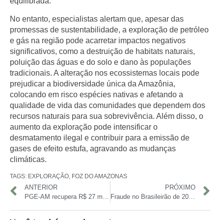
equilibrada.
No entanto, especialistas alertam que, apesar das
promessas de sustentabilidade, a exploração de petróleo
e gás na região pode acarretar impactos negativos
significativos, como a
destruição de habitats naturais
,
poluição das águas e do solo
e
dano às populações
tradicionais
. A alteração nos ecossistemas locais pode
prejudicar a biodiversidade única da Amazônia,
colocando em risco espécies nativas e afetando a
qualidade de vida das comunidades que dependem dos
recursos naturais para sua sobrevivência. Além disso, o
aumento da exploração pode intensificar o
desmatamento ilegal
e contribuir para a
emissão de
gases de efeito estufa
, agravando as mudanças
climáticas.
TAGS:
EXPLORAÇÃO
,
FOZ DO AMAZONAS
ANTERIOR
PRÓXIMO
PGE-AM recupera R$ 27 milhões com transação tributária e firma acordo inédito com empresa em recuperação judicial
Fraude no Brasileirão de 2023: Bruno Henrique é indicado pela Polícia Federal por manipulação de resultado