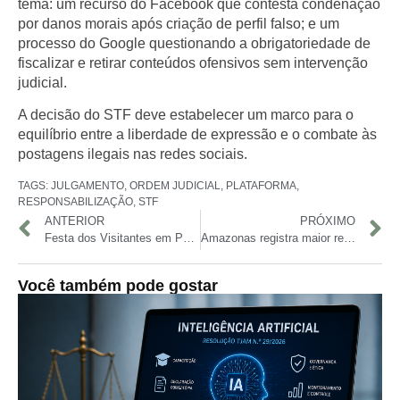
tema: um recurso do Facebook que contesta condenação
por danos morais após criação de perfil falso; e um
processo do Google questionando a obrigatoriedade de
fiscalizar e retirar conteúdos ofensivos sem intervenção
judicial.
A decisão do STF deve estabelecer um marco para o
equilíbrio entre a liberdade de expressão e o combate às
postagens ilegais nas redes sociais.
TAGS:
JULGAMENTO
,
ORDEM JUDICIAL
,
PLATAFORMA
,
RESPONSABILIZAÇÃO
,
STF
ANTERIOR
PRÓXIMO
Festa dos Visitantes em Parintins libera entrada mediante doação de alimentos
Amazonas registra maior redução de casos de malária em mais de uma década
Você também pode gostar