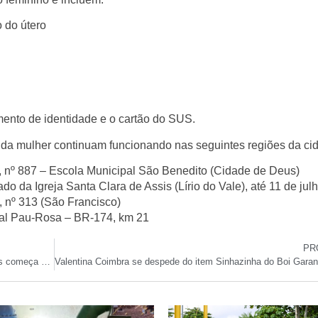
 do útero
ento de identidade
e o
cartão do SUS
.
 da mulher
continuam funcionando nas seguintes regiões da ci
 nº 887 – Escola Municipal São Benedito (Cidade de Deus)
do da Igreja Santa Clara de Assis (Lírio do Vale), até 11 de jul
 nº 313 (São Francisco)
al Pau-Rosa – BR-174, km 21
PR
Remanejamento para Bolsas de Pós-Graduação e Idiomas começa nesta segunda em Manaus