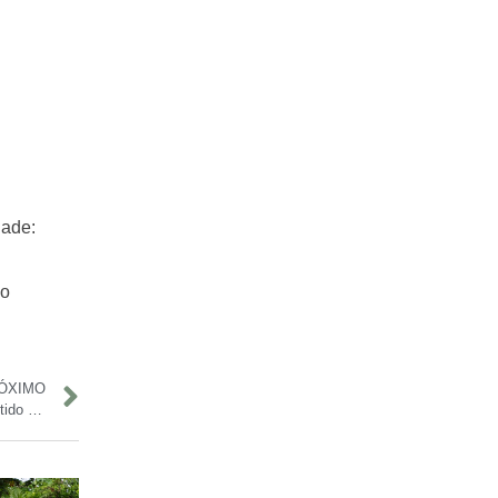
dade:
ho
ÓXIMO
Valentina Coimbra se despede do item Sinhazinha do Boi Garantido após cinco anos de trajetória