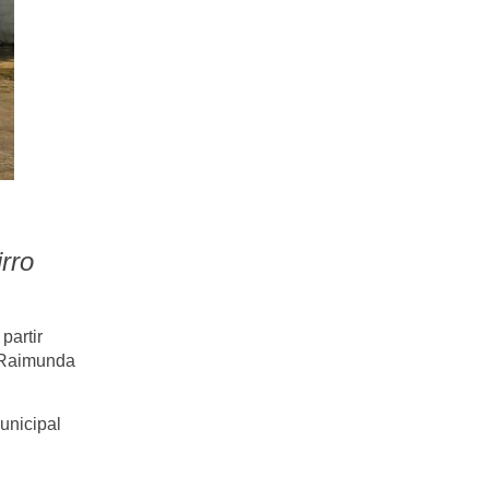
rro
partir
 Raimunda
unicipal