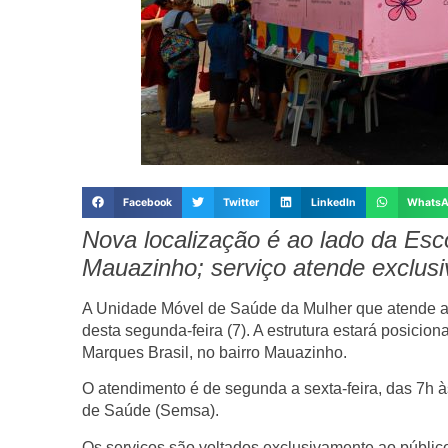
Facebook
Twitter
LinkedIn
Whats
Nova localização é ao lado da Esc
Mauazinho; serviço atende exclusi
A
Unidade Móvel de Saúde da Mulher
que atende 
desta
segunda-feira (7)
. A estrutura estará posicio
Marques Brasil
, no
bairro Mauazinho
.
O atendimento é de
segunda a sexta-feira, das 7h 
de Saúde (Semsa)
.
Os serviços são voltados
exclusivamente ao públic