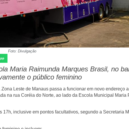
Foto: Divulgação
App
ola Maria Raimunda Marques Brasil, no bai
vamente o público feminino
a
Zona Leste de Manaus
passa a funcionar em
novo endereço
a 
nada na
rua Coréia do Norte
, ao lado da
Escola Municipal Maria
às 17h
, inclusive em
pontos facultativos
, segundo a
Secretaria M
o feminino
e incluem: