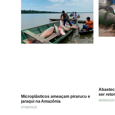
Abastec
ser ret
Microplásticos ameaçam pirarucu e
06/08/2026
jaraqui na Amazônia
07/08/2026