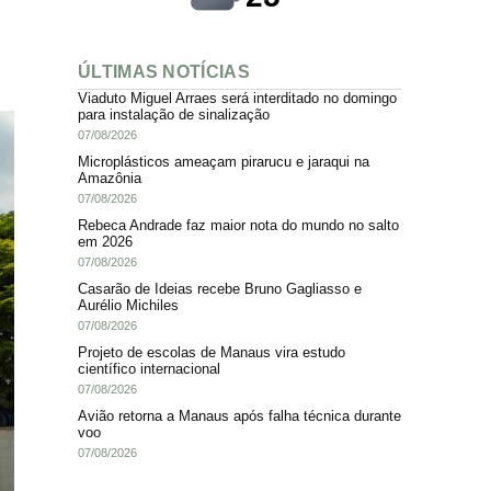
ÚLTIMAS NOTÍCIAS
Viaduto Miguel Arraes será interditado no domingo
para instalação de sinalização
07/08/2026
Microplásticos ameaçam pirarucu e jaraqui na
Amazônia
07/08/2026
Rebeca Andrade faz maior nota do mundo no salto
em 2026
07/08/2026
Casarão de Ideias recebe Bruno Gagliasso e
Aurélio Michiles
07/08/2026
Projeto de escolas de Manaus vira estudo
científico internacional
07/08/2026
Avião retorna a Manaus após falha técnica durante
voo
07/08/2026