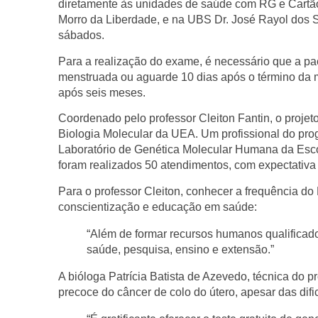
diretamente às unidades de saúde com RG e Cartã
Morro da Liberdade, e na
UBS Dr. José Rayol dos 
sábados.
Para a realização do exame, é necessário que a pac
menstruada ou aguarde 10 dias após o término da 
após seis meses.
Coordenado pelo professor
Cleiton Fantin
, o proje
Biologia Molecular da UEA. Um profissional do prog
Laboratório de Genética Molecular Humana da Escol
foram realizados 50 atendimentos, com expectativa 
Para o professor Cleiton, conhecer a frequência d
conscientização e educação em saúde:
“Além de formar recursos humanos qualificado
saúde, pesquisa, ensino e extensão.”
A bióloga
Patrícia Batista de Azevedo
, técnica do 
precoce do câncer de colo do útero, apesar das dif