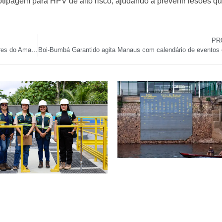
enotipagem para HPV de alto risco, ajudando a prevenir lesões q
PR
Seletivas regionais abrem caminho para os Jogos Escolares do Amazonas 2025