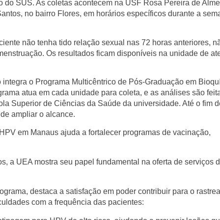
o do SUS. As coletas acontecem na
USF Rosa Pereira de Alme
Santos
, no bairro Flores, em horários específicos durante a se
iente não tenha tido relação sexual nas 72 horas anteriores, n
menstruação. Os resultados ficam disponíveis na unidade de a
to integra o Programa Multicêntrico de Pós-Graduação em Bioqu
rama atua em cada unidade para coleta, e as análises são feit
a Superior de Ciências da Saúde da universidade. Até o fim de
de ampliar o alcance.
o HPV em Manaus ajuda a fortalecer programas de vacinação,
s, a UEA mostra seu papel fundamental na oferta de serviços 
programa, destaca a satisfação em poder contribuir para o rastr
iculdades com a frequência das pacientes: