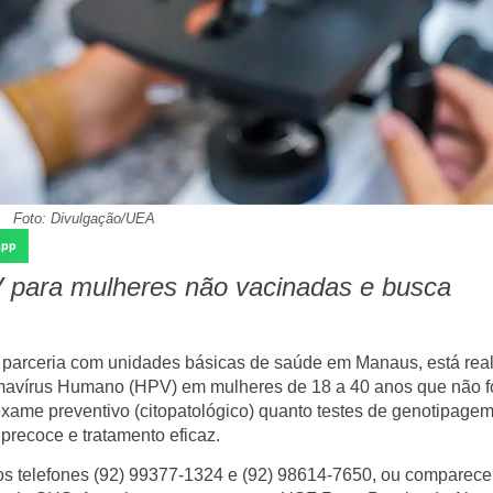
Foto: Divulgação/UEA
App
V para mulheres não vacinadas e busca
parceria com unidades básicas de saúde em Manaus, está rea
mavírus Humano (HPV) em mulheres de 18 a 40 anos que não 
 exame preventivo (citopatológico) quanto testes de genotipage
precoce e tratamento eficaz.
os telefones
(92) 99377-1324
e
(92) 98614-7650
, ou comparece