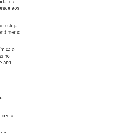
ida
, no
mana e aos
ão esteja
tendimento
ímica e
as no
 abril,
de
eamento