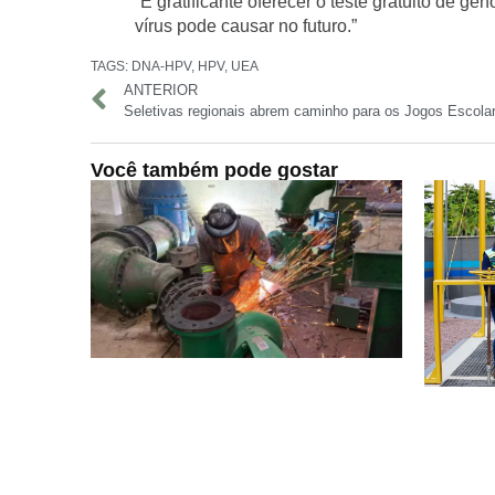
“É gratificante oferecer o teste gratuito de g
vírus pode causar no futuro.”
TAGS:
DNA-HPV
,
HPV
,
UEA
ANTERIOR
Você também pode gostar