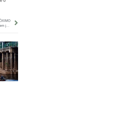
ue o
ÓXIMO
Boi-Bumbá Garantido agita Manaus com calendário de eventos em junho