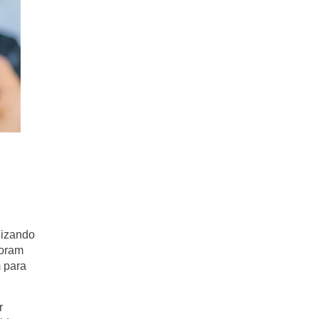
lizando
foram
m para
r