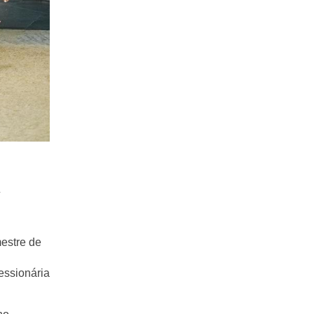
s
estre de
essionária