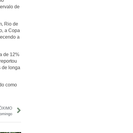
no
ervalo de
m, Rio de
o, a
Copa
alecendo a
ta de
12%
eportou
 de longa
ndo como
ÓXIMO
domingo