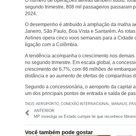
O número de
operações aéreas
também subiu: for
segundo trimestre,
808 mil passageiros
passaram pe
2024.
O desempenho é atribuído à
ampliação da malha a
Janeiro, São Paulo, Boa Vista e Santarém
. As
rotas
Airlines opera cinco voos semanais para a Cidad
ligação com a Colômbia.
A tendência acompanha o crescimento nos demais ae
no segundo trimestre
. Em escala global, a concess
crescimento de
6,7%
, com
86 milhões de embarqu
distância
e ao aumento de ofertas de companhias 
Segundo a concessionária, o aeroporto da capita
um dos principais pontos de entrada e saída de pa
TAGS:
AEROPORTO
,
CONEXÃO INTERNACIONAL
,
MANAUS
,
PA
ANTERIOR
Você também pode gostar