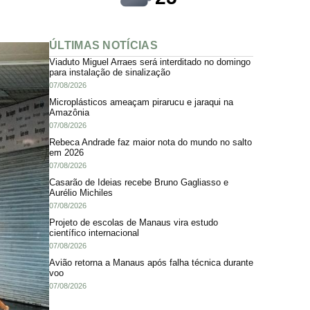
ÚLTIMAS NOTÍCIAS
Viaduto Miguel Arraes será interditado no domingo
para instalação de sinalização
07/08/2026
Microplásticos ameaçam pirarucu e jaraqui na
Amazônia
07/08/2026
Rebeca Andrade faz maior nota do mundo no salto
em 2026
07/08/2026
Casarão de Ideias recebe Bruno Gagliasso e
Aurélio Michiles
07/08/2026
Projeto de escolas de Manaus vira estudo
científico internacional
07/08/2026
Avião retorna a Manaus após falha técnica durante
voo
07/08/2026