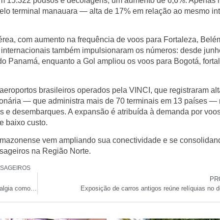
am
15.322 pousos e decolagens
, um aumento de
6,6%
. Apenas 
lo terminal manauara — alta de
17%
em relação ao mesmo int
érea
, com aumento na frequência de voos para
Fortaleza, Belé
 internacionais
também impulsionaram os números: desde junh
e do Panamá
, enquanto a
Gol ampliou os voos para Bogotá
, fort
roportos brasileiros operados pela VINCI, que registraram al
ionária — que administra mais de 70 terminais em
13 países
— r
es e desembarques
. A expansão é atribuída à
demanda por voos
de
baixo custo
.
l amazonense vem
ampliando sua conectividade
e se consolida
ssageiros na Região Norte
.
SSAGEIROS
PR
MP investiga se Estado cumpre lei que reconhece fibromialgia como deficiência
Exposição de carros antigos reúne relíquias no 