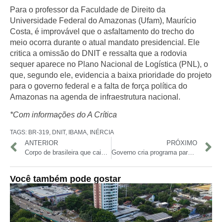
Para o professor da Faculdade de Direito da
Universidade Federal do Amazonas (Ufam), Maurício
Costa, é improvável que o asfaltamento do trecho do
meio ocorra durante o atual mandato presidencial. Ele
critica a omissão do DNIT e ressalta que a rodovia
sequer aparece no Plano Nacional de Logística (PNL), o
que, segundo ele, evidencia a baixa prioridade do projeto
para o governo federal e a falta de força política do
Amazonas na agenda de infraestrutura nacional.
*Com informações do A Crítica
TAGS:
BR-319
,
DNIT
,
IBAMA
,
INÉRCIA
ANTERIOR
PRÓXIMO
Corpo de brasileira que caiu em vulcão é resgatado na Indonésia
Governo cria programa para hospitais privados e filantrópicos trocarem dívidas por atendimento ao SUS
Você também pode gostar