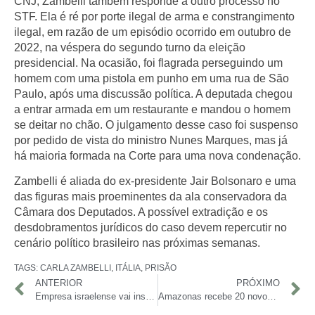
CNJ, Zambelli também responde a outro processo no
STF. Ela é ré por porte ilegal de arma e constrangimento
ilegal, em razão de um episódio ocorrido em outubro de
2022, na véspera do segundo turno da eleição
presidencial. Na ocasião, foi flagrada perseguindo um
homem com uma pistola em punho em uma rua de São
Paulo, após uma discussão política. A deputada chegou
a entrar armada em um restaurante e mandou o homem
se deitar no chão. O julgamento desse caso foi suspenso
por pedido de vista do ministro Nunes Marques, mas já
há maioria formada na Corte para uma nova condenação.
Zambelli é aliada do ex-presidente Jair Bolsonaro e uma
das figuras mais proeminentes da ala conservadora da
Câmara dos Deputados. A possível extradição e os
desdobramentos jurídicos do caso devem repercutir no
cenário político brasileiro nas próximas semanas.
TAGS:
CARLA ZAMBELLI
,
ITÁLIA
,
PRISÃO
ANTERIOR
PRÓXIMO
Empresa israelense vai instalar fábrica de equipamentos médicos em Manaus
Amazonas recebe 20 novos peritos médicos do INSS para agilizar concessão de benefícios