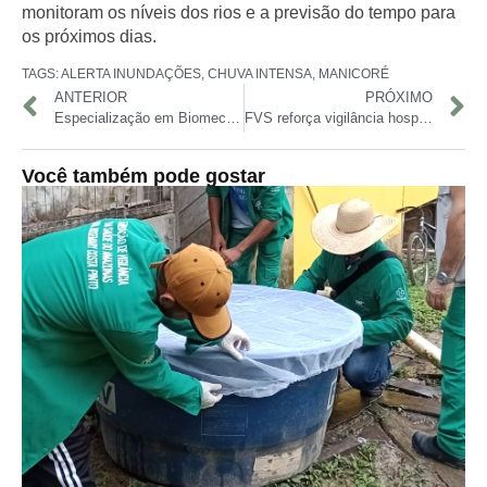
monitoram os níveis dos rios e a previsão do tempo para
os próximos dias.
TAGS:
ALERTA INUNDAÇÕES
,
CHUVA INTENSA
,
MANICORÉ
ANTERIOR
PRÓXIMO
Especialização em Biomecânica da UEA segue com inscrições abertas até 21 de abril
FVS reforça vigilância hospitalar em Parintins antes do festival
Você também pode gostar