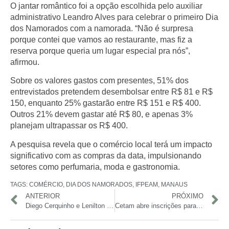
O jantar romântico foi a opção escolhida pelo auxiliar
administrativo Leandro Alves para celebrar o primeiro Dia
dos Namorados com a namorada. “Não é surpresa
porque contei que vamos ao restaurante, mas fiz a
reserva porque queria um lugar especial pra nós”,
afirmou.
Sobre os valores gastos com presentes, 51% dos
entrevistados pretendem desembolsar entre R$ 81 e R$
150, enquanto 25% gastarão entre R$ 151 e R$ 400.
Outros 21% devem gastar até R$ 80, e apenas 3%
planejam ultrapassar os R$ 400.
A pesquisa revela que o comércio local terá um impacto
significativo com as compras da data, impulsionando
setores como perfumaria, moda e gastronomia.
TAGS:
COMÉRCIO
,
DIA DOS NAMORADOS
,
IFPEAM
,
MANAUS
ANTERIOR
PRÓXIMO
Diego Cerquinho e Lenilton Filho vencem de forma invicta o 1º Torneio de Futevôlei dos Amigos do P10
Cetam abre inscrições para 9.295 vagas em cursos gratuitos de qualificação profissional