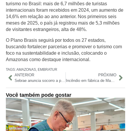
turismo no Brasil: mais de
6,7 milhões de turistas
internacionais
foram recebidos em 2024, um aumento de
14,6%
em relação ao ano anterior. Nos primeiros seis
meses de 2025, o país já registrou mais de
5,3 milhões
de visitantes estrangeiros, alta de
48%
.
O Plano Brasis seguirá por todos os 27 estados,
buscando fortalecer parcerias e promover o turismo com
foco na sustentabilidade e inclusão, colocando o
Amazonas como destaque internacional.
TAGS:
AMAZONAS
,
EMBRATUR
ANTERIOR
PRÓXIMO
Sebrae anuncia socorro a pequenos exportadores após tarifaço dos EUA
Incêndio em fábrica de Manaus mobiliza população e influenciadores pedem mais visibilidade
Você também pode gostar