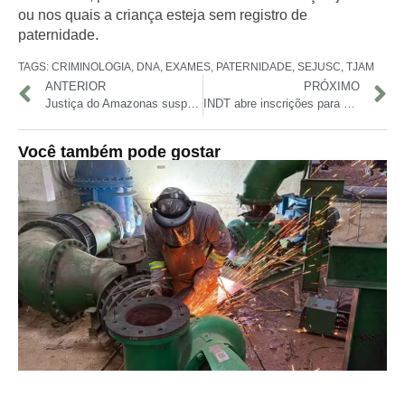
ou nos quais a criança esteja sem registro de
paternidade.
TAGS:
CRIMINOLOGIA
,
DNA
,
EXAMES
,
PATERNIDADE
,
SEJUSC
,
TJAM
ANTERIOR
PRÓXIMO
Justiça do Amazonas suspende leilão do terreno do Boi Garantido
INDT abre inscrições para curso gratuito de Cibersegurança focado em IoT industrial
Você também pode gostar