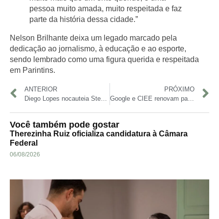
pessoa muito amada, muito respeitada e faz
parte da história dessa cidade.”
Nelson Brilhante deixa um legado marcado pela
dedicação ao jornalismo, à educação e ao esporte
,
sendo lembrado como uma figura querida e respeitada
em Parintins.
ANTERIOR
PRÓXIMO
Diego Lopes nocauteia Steve Garcia na Casa Branca e dedica vitória ao bairro Mutirão, em Manaus
Google e CIEE renovam parceria e oferecem 110 mil bolsas de estudo gratuitas até 2027
Você também pode gostar
Therezinha Ruiz oficializa candidatura à Câmara
Federal
06/08/2026