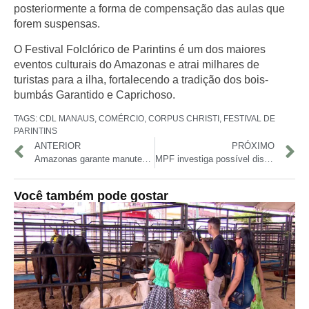
posteriormente a forma de compensação das aulas que
forem suspensas.
O Festival Folclórico de Parintins é um dos maiores
eventos culturais do Amazonas e atrai milhares de
turistas para a ilha, fortalecendo a tradição dos bois-
bumbás Garantido e Caprichoso.
TAGS:
CDL MANAUS
,
COMÉRCIO
,
CORPUS CHRISTI
,
FESTIVAL DE
PARINTINS
ANTERIOR
PRÓXIMO
Amazonas garante manutenção do Passe Livre Estudantil para alunos da rede estadual
MPF investiga possível discriminação contra comunidades de terreiro nas regras da Prefeitura de Manaus para isenção de IPTU
Você também pode gostar