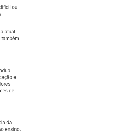
fícil ou
s
a atual
la também
tadual
ucação e
lores
ices de
cia da
ao ensino.