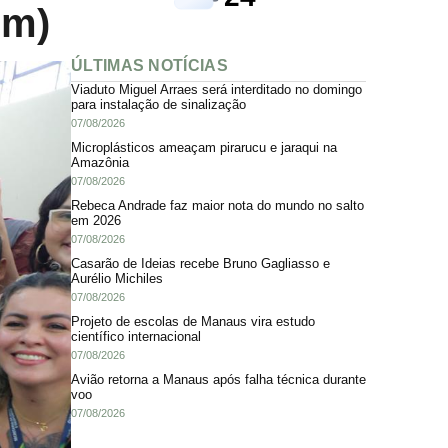
im)
ÚLTIMAS NOTÍCIAS
Viaduto Miguel Arraes será interditado no domingo
para instalação de sinalização
07/08/2026
Microplásticos ameaçam pirarucu e jaraqui na
Amazônia
07/08/2026
Rebeca Andrade faz maior nota do mundo no salto
em 2026
07/08/2026
Casarão de Ideias recebe Bruno Gagliasso e
Aurélio Michiles
07/08/2026
Projeto de escolas de Manaus vira estudo
científico internacional
07/08/2026
Avião retorna a Manaus após falha técnica durante
voo
07/08/2026