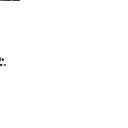
de
ins