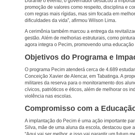
Durante o evento, o governador destacou a import
promoção de valores como respeito, disciplina e co
com regras mais rígidas, mas sim focada em melhor
dificuldades da vida”, afirmou Wilson Lima.
A cerimônia também marcou a entrega da revitaliza
gestão. Além de melhorias estruturais, como pintur
agora integra o Pecim, promovendo uma educação cí
Objetivos do Programa e Impa
O programa Pecim atenderá cerca de 4.689 estudant
Conceição Xavier de Alencar, em Tabatinga. A propo
militares da reserva para o monitoramento dos aluno
cívicos, patrióticos e éticos, além de melhorar os i
violência nas escolas.
Compromisso com a Educação
A implantação do Pecim é uma ação importante para
Silva, mãe de uma aluna da escola, destacou que a v
“Aqui vai ser melhor, e isso vai garantir um futuro m