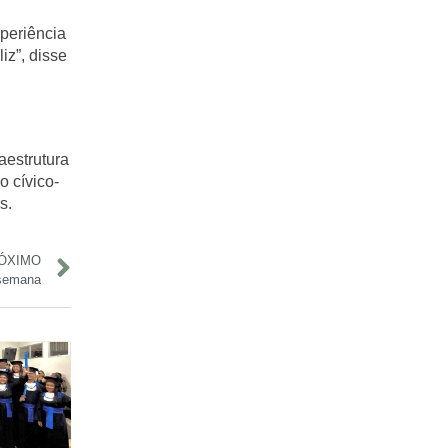
periência
iz”, disse
aestrutura
o cívico-
s.
ÓXIMO
 semana