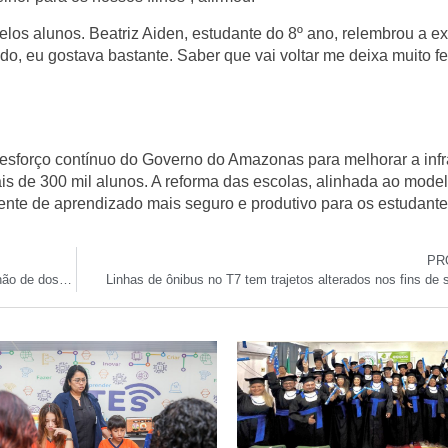
os alunos. Beatriz Aiden, estudante do 8º ano, relembrou a ex
do, eu gostava bastante. Saber que vai voltar me deixa muito fel
forço contínuo do Governo do Amazonas para melhorar a infr
s de 300 mil alunos. A reforma das escolas, alinhada ao model
iente de aprendizado mais seguro e produtivo para os estudante
PR
Vacinação contra a influenza no Amazonas aplica 1,3 milhão de doses, mas adesão ainda é baixa
Linhas de ônibus no T7 tem trajetos alterados nos fins de