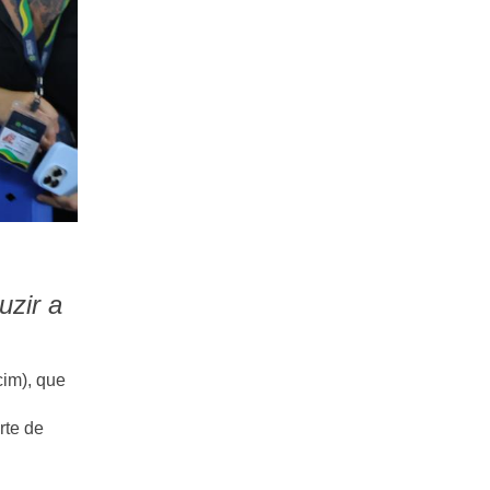
uzir a
cim), que
rte de