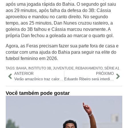
após uma jogada rápida do Bahia. O segundo gol saiu
aos 29 minutos, após falha da defesa do 3B: Cássia
aproveitou e mandou no canto direito. No segundo
tempo, aos 25 minutos, Dan Nunes cruzou rasteiro, a
goleira do 3B falhou e Cássia marcou novamente. A
própria Dan fechou a goleada ao marcar o quarto gol.
Agora, as Feras precisam fazer sua parte fora de casa e
contar com uma ajuda do Bahia para seguir na elite do
futebol feminino em 2026.
TAGS:
BAHIA
,
INSTITUTO 3B
,
JUVENTUDE
,
REBAIXAMENTO
,
SÉRIE A1
ANTERIOR
PRÓXIMO
Verão amazônico traz calor intenso e tempo seco a Manaus entre junho e outubro
Eduardo Ribeiro será interditada para celebração de Corpus Christi
Você também pode gostar