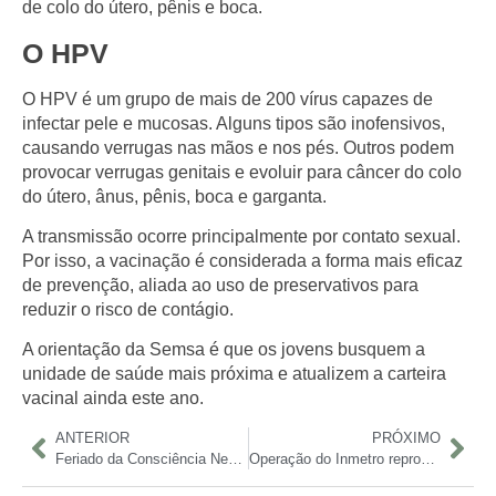
de colo do útero, pênis e boca.
O HPV
O HPV é um grupo de mais de 200 vírus capazes de
infectar pele e mucosas. Alguns tipos são inofensivos,
causando verrugas nas mãos e nos pés. Outros podem
provocar
verrugas genitais
e evoluir para
câncer do colo
do útero, ânus, pênis, boca e garganta
.
A transmissão ocorre principalmente por
contato sexual
.
Por isso, a vacinação é considerada a forma mais eficaz
de prevenção, aliada ao uso de preservativos para
reduzir o risco de contágio.
A orientação da Semsa é que os jovens busquem a
unidade de saúde mais próxima e atualizem a carteira
vacinal ainda este ano.
ANTERIOR
PRÓXIMO
Feriado da Consciência Negra terá horários especiais no comércio e serviços em Manaus
Operação do Inmetro reprova quase 4 mil produtos da cesta básica; Manaus é a 2ª cidade com mais irregularidades