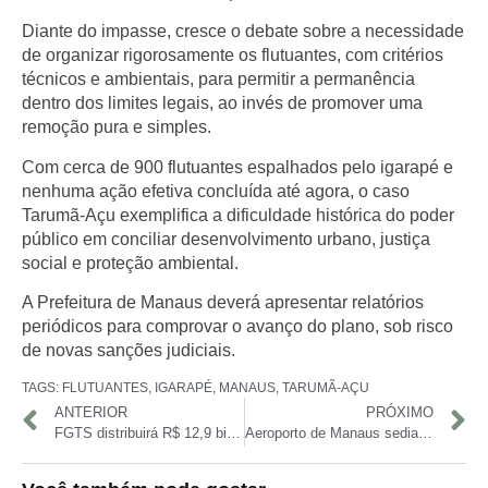
Diante do impasse, cresce o debate sobre a necessidade
de organizar rigorosamente os flutuantes, com critérios
técnicos e ambientais, para permitir a permanência
dentro dos limites legais, ao invés de promover uma
remoção pura e simples.
Com cerca de 900 flutuantes espalhados pelo igarapé e
nenhuma ação efetiva concluída até agora, o caso
Tarumã-Açu exemplifica a dificuldade histórica do poder
público em conciliar desenvolvimento urbano, justiça
social e proteção ambiental.
A Prefeitura de Manaus deverá apresentar relatórios
periódicos para comprovar o avanço do plano, sob risco
de novas sanções judiciais.
TAGS:
FLUTUANTES
,
IGARAPÉ
,
MANAUS
,
TARUMÃ-AÇU
ANTERIOR
PRÓXIMO
FGTS distribuirá R$ 12,9 bilhões em lucros para 134 milhões de trabalhadores em 2024
Aeroporto de Manaus sedia workshop sobre emissões de carbono