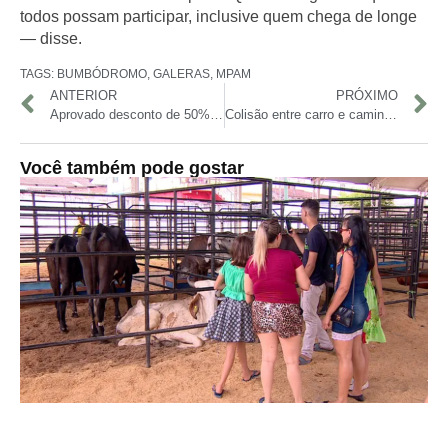
todos possam participar, inclusive quem chega de longe
— disse.
TAGS:
BUMBÓDROMO
,
GALERAS
,
MPAM
ANTERIOR
PRÓXIMO
Aprovado desconto de 50% no IPVA para veículos elétricos no Amazonas
Colisão entre carro e caminhão deixa dois feridos e interdita rodovia
Você também pode gostar