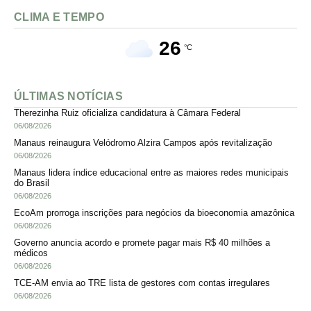
CLIMA E TEMPO
26
°C
ÚLTIMAS NOTÍCIAS
Therezinha Ruiz oficializa candidatura à Câmara Federal
06/08/2026
Manaus reinaugura Velódromo Alzira Campos após revitalização
06/08/2026
Manaus lidera índice educacional entre as maiores redes municipais
do Brasil
06/08/2026
EcoAm prorroga inscrições para negócios da bioeconomia amazônica
06/08/2026
Governo anuncia acordo e promete pagar mais R$ 40 milhões a
médicos
06/08/2026
TCE-AM envia ao TRE lista de gestores com contas irregulares
06/08/2026