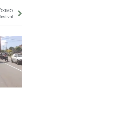
ÓXIMO
estival