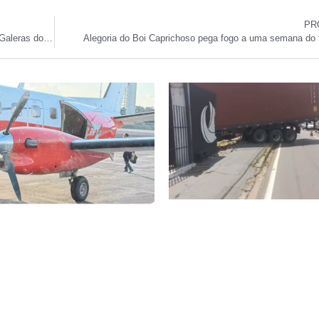
PR
MP proíbe marcação antecipada de lugares nas filas das Galeras do Bumbódromo
Alegoria do Boi Caprichoso pega fogo a uma semana do f