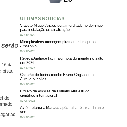
ÚLTIMAS NOTÍCIAS
Viaduto Miguel Arraes será interditado no domingo
para instalação de sinalização
07/08/2026
Microplásticos ameaçam pirarucu e jaraqui na
 serão
Amazônia
07/08/2026
Rebeca Andrade faz maior nota do mundo no salto
em 2026
m 16 da
07/08/2026
 pista.
Casarão de Ideias recebe Bruno Gagliasso e
Aurélio Michiles
07/08/2026
Projeto de escolas de Manaus vira estudo
científico internacional
el de
07/08/2026
ormado.
Avião retorna a Manaus após falha técnica durante
voo
tigar as
07/08/2026