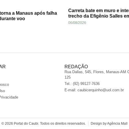
Carreta bate em muro e inte
torna a Manaus após falha
trecho da Efigênio Salles 
durante voo
06/08/2026
AR
REDAÇÃO
Rua Dallas, 545, Flores, Manaus-AM 
125
Tel.: (92) 99127-7636
nosco
E-mail:
caubicerquinho@uol.com.br
Uso
Privacidade
© 2026 Portal do Caubi. Todos os direitos reservados.
Design by Agência Mall