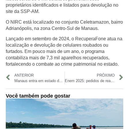
proprietários identificados e listados para devolução no
site da SSP-AM.
O NIRC está localizado no conjunto Celetramazon, bairro
Adrianópolis, na zona Centro-Sul de Manaus.
Lançado em setembro de 2024, o
RecuperaFone
atua na
localização e devolução de celulares roubados ou
furtados. Em pouco mais de um ano, o programa
contabiliza
mais de 7,3 mil aparelhos recuperados
,
fortalecendo o combate ao crime patrimonial no estado.
ANTERIOR
PRÓXIMO
Manaus entra em estado de atenção por fortes chuvas e ventania nesta segunda (17)
Enem 2025: pedidos de reaplicação começam nesta segunda; prazo vai até sexta (21)
Você também pode gostar