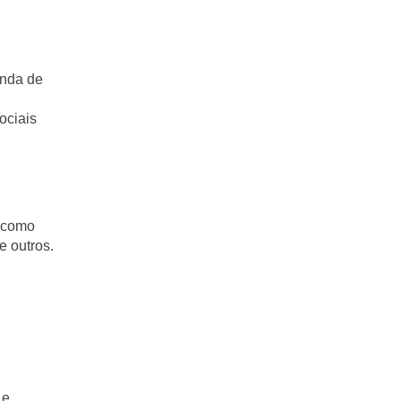
enda de
ociais
, como
e outros.
 e