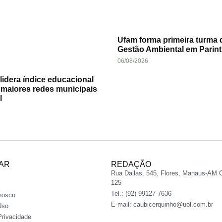
Ufam forma primeira turma 
Gestão Ambiental em Parint
06/08/2026
idera índice educacional
 maiores redes municipais
l
AR
REDAÇÃO
Rua Dallas, 545, Flores, Manaus-AM 
125
Tel.: (92) 99127-7636
nosco
E-mail:
caubicerquinho@uol.com.br
Uso
Privacidade