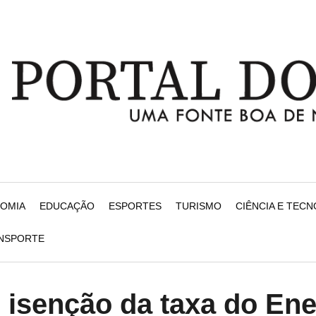
NOMIA
EDUCAÇÃO
ESPORTES
TURISMO
CIÊNCIA E TEC
ANSPORTE
ar isenção da taxa do En