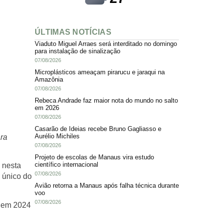
ÚLTIMAS NOTÍCIAS
Viaduto Miguel Arraes será interditado no domingo
para instalação de sinalização
07/08/2026
Microplásticos ameaçam pirarucu e jaraqui na
Amazônia
07/08/2026
Rebeca Andrade faz maior nota do mundo no salto
em 2026
07/08/2026
Casarão de Ideias recebe Bruno Gagliasso e
Aurélio Michiles
ara
07/08/2026
Projeto de escolas de Manaus vira estudo
científico internacional
 nesta
07/08/2026
n único do
Avião retorna a Manaus após falha técnica durante
voo
07/08/2026
Enem 2024