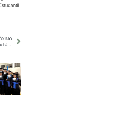
studantil
ÓXIMO
Amazonas registra 30 casos confirmados de Mpox em 2025; não há óbitos