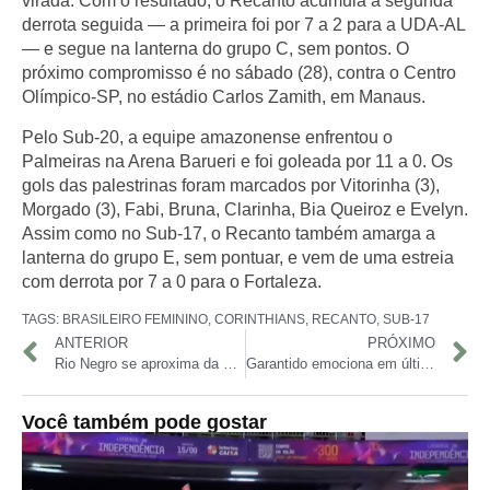
virada. Com o resultado, o Recanto acumula a segunda
derrota seguida — a primeira foi por 7 a 2 para a UDA-AL
— e segue na lanterna do grupo C, sem pontos. O
próximo compromisso é no sábado (28), contra o Centro
Olímpico-SP, no estádio Carlos Zamith, em Manaus.
Pelo Sub-20, a equipe amazonense enfrentou o
Palmeiras na Arena Barueri e foi goleada por 11 a 0. Os
gols das palestrinas foram marcados por Vitorinha (3),
Morgado (3), Fabi, Bruna, Clarinha, Bia Queiroz e Evelyn.
Assim como no Sub-17, o Recanto também amarga a
lanterna do grupo E, sem pontuar, e vem de uma estreia
com derrota por 7 a 0 para o Fortaleza.
TAGS:
BRASILEIRO FEMININO
,
CORINTHIANS
,
RECANTO
,
SUB-17
ANTERIOR
PRÓXIMO
Rio Negro se aproxima da cota de inundação severa
Garantido emociona em último ensaio técnico no Bumbódromo
Você também pode gostar