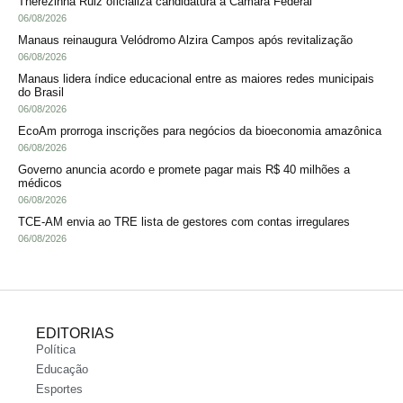
Therezinha Ruiz oficializa candidatura à Câmara Federal
06/08/2026
Manaus reinaugura Velódromo Alzira Campos após revitalização
06/08/2026
Manaus lidera índice educacional entre as maiores redes municipais
do Brasil
06/08/2026
EcoAm prorroga inscrições para negócios da bioeconomia amazônica
06/08/2026
Governo anuncia acordo e promete pagar mais R$ 40 milhões a
médicos
06/08/2026
TCE-AM envia ao TRE lista de gestores com contas irregulares
06/08/2026
EDITORIAS
Política
Educação
Esportes